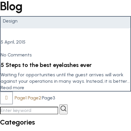
Blog
Design
5 April, 2015
No Comments
5 Steps to the best eyelashes ever
Waiting for opportunities until the guest arrives will work
against your operations in many ways. Instead, it is better
to...
Read more
Page
1
Page
2
Page
3
Categories