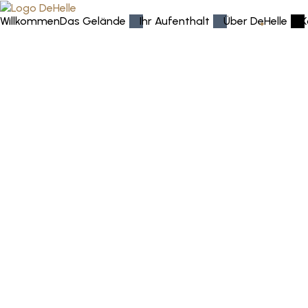
Willkommen
Das Gelände
Ihr Aufenthalt
Über DeHelle
K
Spend
Wenn Sie die Arbeit von